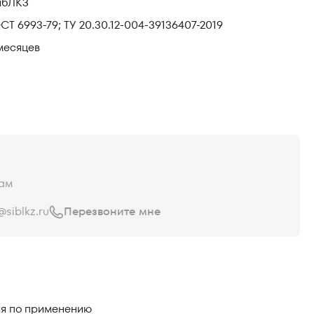
ибЛКЗ
СТ 6993-79; ТУ 20.30.12-004-39136407-2019
месяцев
ам
siblkz.ru
Перезвоните мне
я по применению