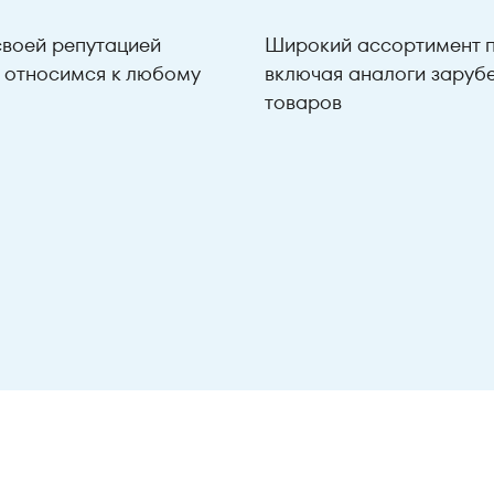
воей репутацией
Широкий ассортимент п
о относимся к любому
включая аналоги заруб
товаров