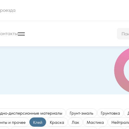
роезда
Контакты
одно-дисперсионные материалы
Грунт-эмаль
Грунтовка
нты и прочее
Клей
Краска
Лак
Мастика
Нейтрал