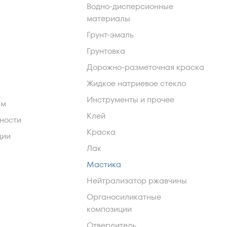
Водно-дисперсионные
материалы
Грунт-эмаль
Грунтовка
Дорожно-разметочная краска
Жидкое натриевое стекло
Инструменты и прочее
ам
Клей
ности
Краска
ции
Лак
Мастика
Нейтрализатор ржавчины
Органосиликатные
композиции
Отвердитель