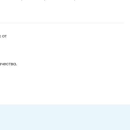
 от
ачества.