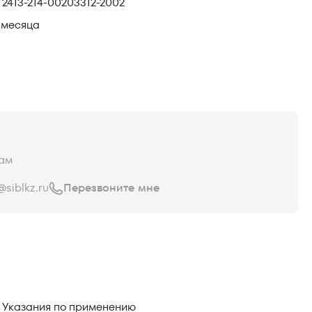
 2413-214-00203312-2002
 месяца
ам
siblkz.ru
Перезвоните мне
Указания по применению